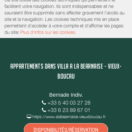
facilitent votre navigation. Ils sont indispensables et ne
sauraient être supprimés sans affecter gravement l’accès au
site et la navigation. Les cookies techniques mis en place
permettent d'accéder à votre compte et d’afficher les pages
du site:
Plus d'infos sur les cookies.
APPARTEMENTS DANS VILLA A LA BEARNAISE - VIEUX-
BOUCAU
Bernade Indiv.
+33 5 40 03 27 28
+33 6 23 89 67 01
https://www.alabearnaise-vieuxboucau.fr
DISPONIBILITÉS/RÉSERVATION